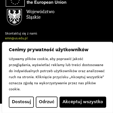
Skontaktuj się z nami:
emn@us.edu.pl
Polityka prywatności
Cenimy prywatność użytkowników
Deklaracja dostępności
Używamy plików cookie, aby poprawić jakość
Sfinansowane ze środków UE. Wyrażone poglądy i opinie są jedynie
opiniami autora lub autorów i niekoniecznie odzwierciedlają poglądy i
przeglądania, wyświetlać reklamy lub treści dostosowane
opinie Unii Europejskiej lub Europejska Agencja Wykonawcza ds.
do indywidualnych potrzeb użytkowników oraz analizować
Badań Naukowych (REA). Unia Europejska ani REA nie ponoszą za
ruch na stronie. Kliknięcie przycisku „Akceptuj wszystkie”
nie odpowiedzialności.
oznacza zgodę na wykorzystywanie przez nas plików
Wydarzenie jest dofinansowane ze środków Województwa Śląskiego
cookie.
– Współorganizatora Europejskiego Miasta Nauki Katowice 2024.
Dostosuj
Odrzuć
Akceptuj wszystko